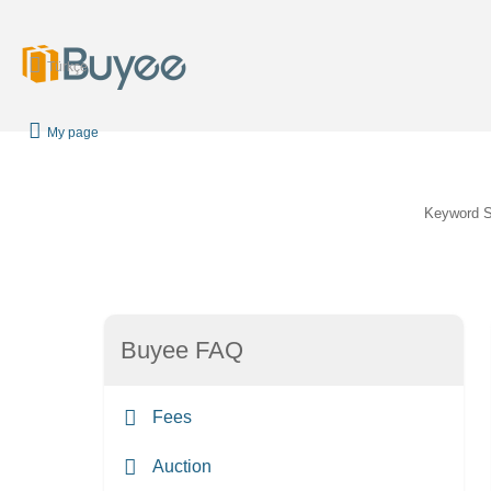
Türkçe
My page
Keyword 
Buyee FAQ
Fees
Auction