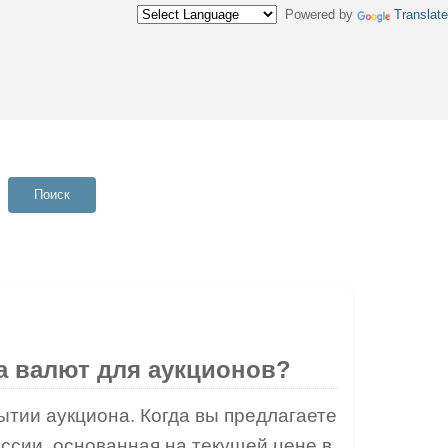
Powered by
Translate
Поиск
а валют для аукционов?
ытии аукциона. Когда вы предлагаете
иссии, основанная на текущей цене в