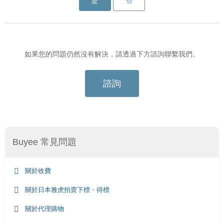
是
否
如果您的問題仍然沒有解決，請透過下方諮詢聯繫我們。
諮詢
Buyee 常見問題
關於收費
關於日本雅虎拍賣下標・得標
關於代理購物