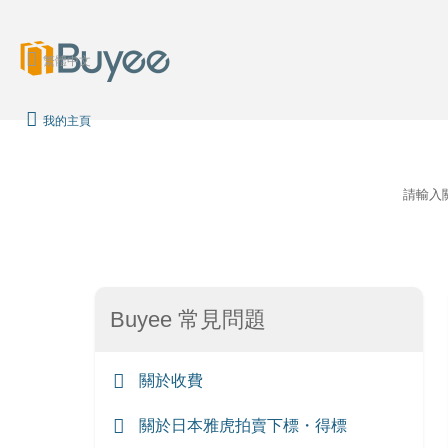
繁體中文
我的主頁
請輸入
Buyee 常見問題
關於收費
關於日本雅虎拍賣下標・得標