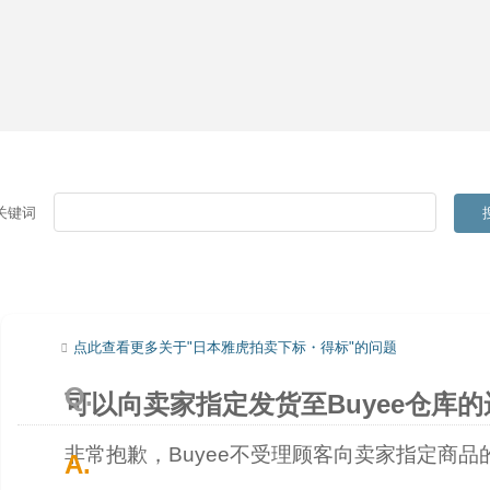
关键词
点此查看更多关于"日本雅虎拍卖下标・得标"的问题
可以向卖家指定发货至Buyee仓库
非常抱歉，Buyee不受理顾客向卖家指定商