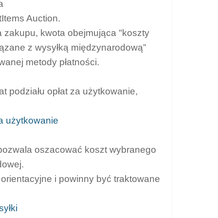
a
Items Auction.
na zakupu, kwota obejmująca "koszty
związane z wysyłką międzynarodową”
wanej metody płatności.
t podziału opłat za użytkowanie,
za użytkowanie
 pozwala oszacować koszt wybranego
dowej.
orientacyjne i powinny być traktowane
yłki