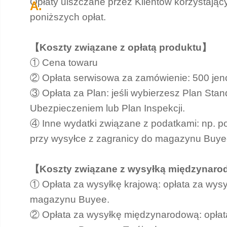
Opłaty uiszczane przez Klientów korzystają
poniższych opłat.
【Koszty związane z opłatą produktu】
① Cena towaru
② Opłata serwisowa za zamówienie: 500 jen
③ Opłata za Plan: jeśli wybierzesz Plan Sta
Ubezpieczeniem lub Plan Inspekcji.
④ Inne wydatki związane z podatkami: np. p
przy wysyłce z zagranicy do magazynu Buyee
【Koszty związane z wysyłką międzynar
① Opłata za wysyłkę krajową: opłata za wys
magazynu Buyee.
② Opłata za wysyłkę międzynarodową: opła