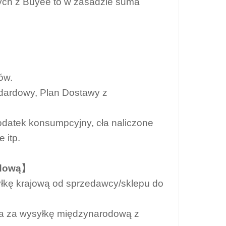
cych z Buyee to w zasadzie suma
ów.
ndardowy, Plan Dostawy z
odatek konsumpcyjny, cła naliczone
 itp.
odową】
yłkę krajową od sprzedawcy/sklepu do
ta za wysyłkę międzynarodową z