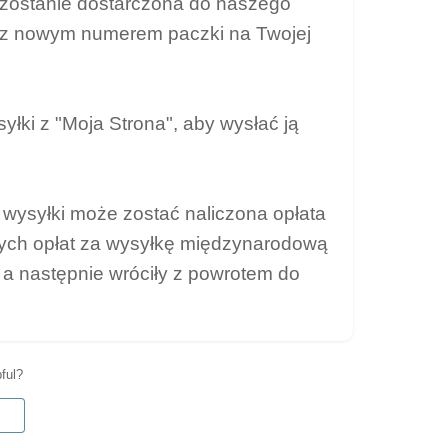
 zostanie dostarczona do naszego
 z nowym numerem paczki na Twojej
łki z "Moja Strona", aby wysłać ją
 wysyłki może zostać naliczona opłata
zych opłat za wysyłkę międzynarodową
u, a następnie wróciły z powrotem do
pful?