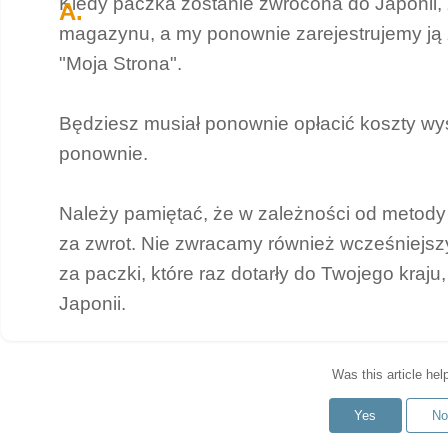
Kiedy paczka zostanie zwrócona do Japonii,
magazynu, a my ponownie zarejestrujemy ją
"Moja Strona".
Będziesz musiał ponownie opłacić koszty wysy
ponownie.
Należy pamiętać, że w zależności od metody
za zwrot. Nie zwracamy również wcześniejs
za paczki, które raz dotarły do ​​Twojego kraj
Japonii.
Was this article hel
Yes
No