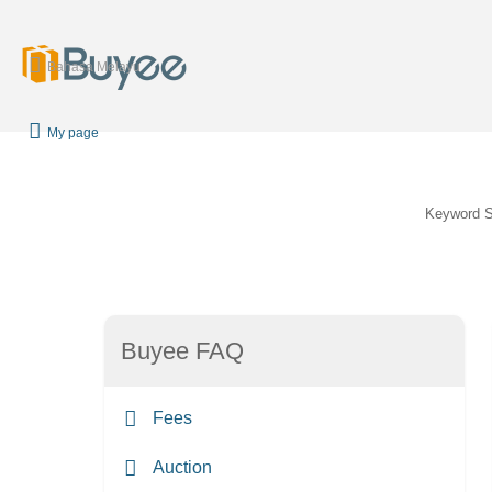
Bahasa Melayu
My page
Keyword 
Buyee FAQ
Fees
Auction