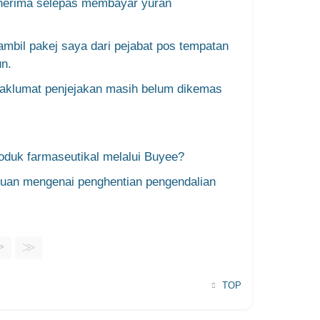
enerima selepas membayar yuran
mbil pakej saya dari pejabat pos tempatan
un.
maklumat penjejakan masih belum dikemas
duk farmaseutikal melalui Buyee?
uan mengenai penghentian pengendalian
>
≫
TOP