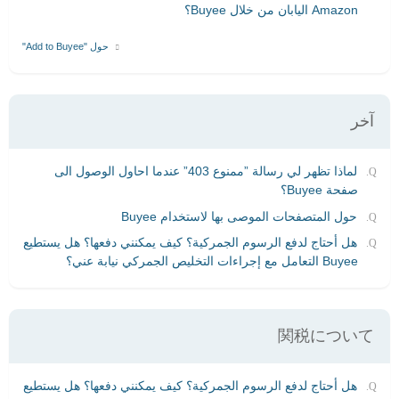
Amazon اليابان من خلال Buyee؟
حول "Add to Buyee"
آخر
لماذا تظهر لي رسالة ”ممنوع 403” عندما احاول الوصول الى
صفحة Buyee؟
حول المتصفحات الموصى بها لاستخدام Buyee
هل أحتاج لدفع الرسوم الجمركية؟ كيف يمكنني دفعها؟ هل يستطيع
Buyee التعامل مع إجراءات التخليص الجمركي نيابة عني؟
関税について
هل أحتاج لدفع الرسوم الجمركية؟ كيف يمكنني دفعها؟ هل يستطيع