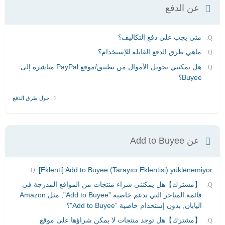
عن الدفع
متى يجب علي دفع التكاليف؟
ماهي طرق الدفع القابلة للإستخدام؟
هل يمكنني تحويل الأموال من تطبيق/موقع PayPal مباشرة إلى
Buyee؟
حول طرق الدفع
عن Add to Buyee
[Eklenti] Add to Buyee (Tarayıcı Eklentisi) yüklenemiyor.
【مشترك】هل يمكنني شراء منتجات من المواقع المدرجة في
قائمة المتاجر التي تدعم خاصية ”Add to Buyee”, مثل Amazon
اليابان, بدون إستخدام خاصية ”Add to Buyee”؟
【مشترك】هل توجد منتجات لا يمكن شراؤها على موقع