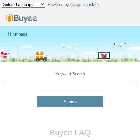
Powered by
Translate
Tiếng Việt
My page
FAQ
Keyword Search
Search
Buyee FAQ