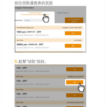
前往領取優惠券的頁面
3.
點擊"領取"按鈕。