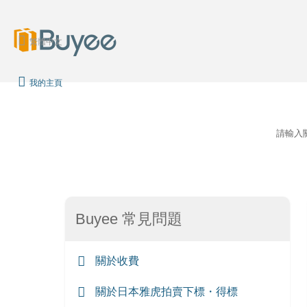
繁體中文
我的主頁
請輸入
Buyee 常見問題
關於收費
關於日本雅虎拍賣下標・得標