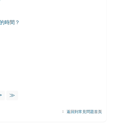
？
久的時間？
？
>
≫
返回到常見問題首頁